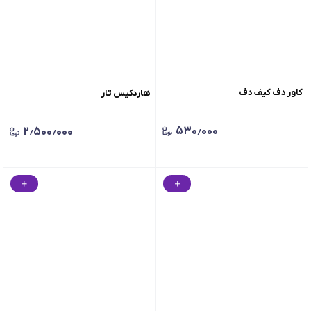
کاور دف کیف دف
هاردکیس تار
۵۳۰٫۰۰۰
۲٫۵۰۰٫۰۰۰