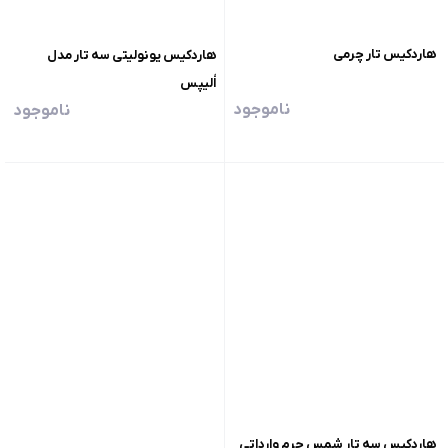
هاردکیس تار چرمی
هاردکیس یونولیتی سه تار مدل
اُلیپس
ناموجود
ناموجود
هاردکیس سه تار شمس چرم وارداتی