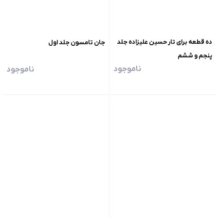
ده قطعه برای تار حسین علیزاده جلد
جان تامسون جلد اول
پنجم و ششم
ناموجود
ناموجود