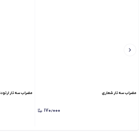
مضراب سه تار شعاری
مضراب سه تار ارتود
۱۷۰٫۰۰۰