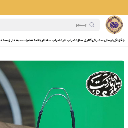
چگونگی ارسال سفارش
گالری ساز
مضراب تار
مضراب سه تار
جعبه مضراب
سیم تار و سه تا