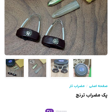
صفحه اصلی
مضراب تار
پک مضراب ترنج
۳۷
٪
۱٫۱۰۰٫۰۰۰